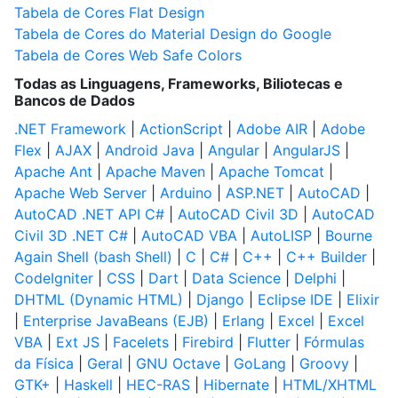
Tabela de Cores Flat Design
Tabela de Cores do Material Design do Google
Tabela de Cores Web Safe Colors
Todas as Linguagens, Frameworks, Biliotecas e
Bancos de Dados
.NET Framework
|
ActionScript
|
Adobe AIR
|
Adobe
Flex
|
AJAX
|
Android Java
|
Angular
|
AngularJS
|
Apache Ant
|
Apache Maven
|
Apache Tomcat
|
Apache Web Server
|
Arduino
|
ASP.NET
|
AutoCAD
|
AutoCAD .NET API C#
|
AutoCAD Civil 3D
|
AutoCAD
Civil 3D .NET C#
|
AutoCAD VBA
|
AutoLISP
|
Bourne
Again Shell (bash Shell)
|
C
|
C#
|
C++
|
C++ Builder
|
CodeIgniter
|
CSS
|
Dart
|
Data Science
|
Delphi
|
DHTML (Dynamic HTML)
|
Django
|
Eclipse IDE
|
Elixir
|
Enterprise JavaBeans (EJB)
|
Erlang
|
Excel
|
Excel
VBA
|
Ext JS
|
Facelets
|
Firebird
|
Flutter
|
Fórmulas
da Física
|
Geral
|
GNU Octave
|
GoLang
|
Groovy
|
GTK+
|
Haskell
|
HEC-RAS
|
Hibernate
|
HTML/XHTML