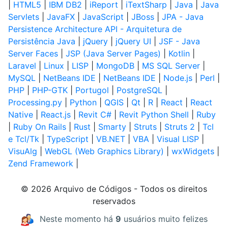
|
HTML5
|
IBM DB2
|
iReport
|
iTextSharp
|
Java
|
Java
Servlets
|
JavaFX
|
JavaScript
|
JBoss
|
JPA - Java
Persistence Architecture API - Arquitetura de
Persistência Java
|
jQuery
|
jQuery UI
|
JSF - Java
Server Faces
|
JSP (Java Server Pages)
|
Kotlin
|
Laravel
|
Linux
|
LISP
|
MongoDB
|
MS SQL Server
|
MySQL
|
NetBeans IDE
|
NetBeans IDE
|
Node.js
|
Perl
|
PHP
|
PHP-GTK
|
Portugol
|
PostgreSQL
|
Processing.py
|
Python
|
QGIS
|
Qt
|
R
|
React
|
React
Native
|
React.js
|
Revit C#
|
Revit Python Shell
|
Ruby
|
Ruby On Rails
|
Rust
|
Smarty
|
Struts
|
Struts 2
|
Tcl
e Tcl/Tk
|
TypeScript
|
VB.NET
|
VBA
|
Visual LISP
|
VisuAlg
|
WebGL (Web Graphics Library)
|
wxWidgets
|
Zend Framework
|
© 2026 Arquivo de Códigos - Todos os direitos
reservados
Neste momento há
9
usuários muito felizes