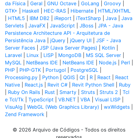
da Física
|
Geral
|
GNU Octave
|
GoLang
|
Groovy
|
GTK+
|
Haskell
|
HEC-RAS
|
Hibernate
|
HTML/XHTML
|
HTML5
|
IBM DB2
|
iReport
|
iTextSharp
|
Java
|
Java
Servlets
|
JavaFX
|
JavaScript
|
JBoss
|
JPA - Java
Persistence Architecture API - Arquitetura de
Persistência Java
|
jQuery
|
jQuery UI
|
JSF - Java
Server Faces
|
JSP (Java Server Pages)
|
Kotlin
|
Laravel
|
Linux
|
LISP
|
MongoDB
|
MS SQL Server
|
MySQL
|
NetBeans IDE
|
NetBeans IDE
|
Node.js
|
Perl
|
PHP
|
PHP-GTK
|
Portugol
|
PostgreSQL
|
Processing.py
|
Python
|
QGIS
|
Qt
|
R
|
React
|
React
Native
|
React.js
|
Revit C#
|
Revit Python Shell
|
Ruby
|
Ruby On Rails
|
Rust
|
Smarty
|
Struts
|
Struts 2
|
Tcl
e Tcl/Tk
|
TypeScript
|
VB.NET
|
VBA
|
Visual LISP
|
VisuAlg
|
WebGL (Web Graphics Library)
|
wxWidgets
|
Zend Framework
|
© 2026 Arquivo de Códigos - Todos os direitos
reservados