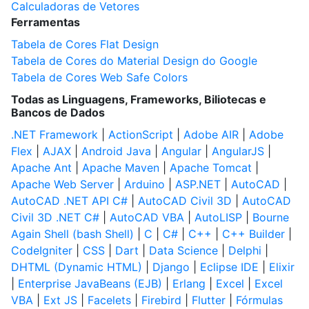
Calculadoras de Vetores
Ferramentas
Tabela de Cores Flat Design
Tabela de Cores do Material Design do Google
Tabela de Cores Web Safe Colors
Todas as Linguagens, Frameworks, Biliotecas e
Bancos de Dados
.NET Framework
|
ActionScript
|
Adobe AIR
|
Adobe
Flex
|
AJAX
|
Android Java
|
Angular
|
AngularJS
|
Apache Ant
|
Apache Maven
|
Apache Tomcat
|
Apache Web Server
|
Arduino
|
ASP.NET
|
AutoCAD
|
AutoCAD .NET API C#
|
AutoCAD Civil 3D
|
AutoCAD
Civil 3D .NET C#
|
AutoCAD VBA
|
AutoLISP
|
Bourne
Again Shell (bash Shell)
|
C
|
C#
|
C++
|
C++ Builder
|
CodeIgniter
|
CSS
|
Dart
|
Data Science
|
Delphi
|
DHTML (Dynamic HTML)
|
Django
|
Eclipse IDE
|
Elixir
|
Enterprise JavaBeans (EJB)
|
Erlang
|
Excel
|
Excel
VBA
|
Ext JS
|
Facelets
|
Firebird
|
Flutter
|
Fórmulas