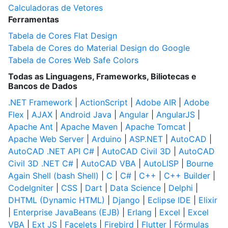
Calculadoras de Vetores
Ferramentas
Tabela de Cores Flat Design
Tabela de Cores do Material Design do Google
Tabela de Cores Web Safe Colors
Todas as Linguagens, Frameworks, Biliotecas e
Bancos de Dados
.NET Framework
|
ActionScript
|
Adobe AIR
|
Adobe
Flex
|
AJAX
|
Android Java
|
Angular
|
AngularJS
|
Apache Ant
|
Apache Maven
|
Apache Tomcat
|
Apache Web Server
|
Arduino
|
ASP.NET
|
AutoCAD
|
AutoCAD .NET API C#
|
AutoCAD Civil 3D
|
AutoCAD
Civil 3D .NET C#
|
AutoCAD VBA
|
AutoLISP
|
Bourne
Again Shell (bash Shell)
|
C
|
C#
|
C++
|
C++ Builder
|
CodeIgniter
|
CSS
|
Dart
|
Data Science
|
Delphi
|
DHTML (Dynamic HTML)
|
Django
|
Eclipse IDE
|
Elixir
|
Enterprise JavaBeans (EJB)
|
Erlang
|
Excel
|
Excel
VBA
|
Ext JS
|
Facelets
|
Firebird
|
Flutter
|
Fórmulas