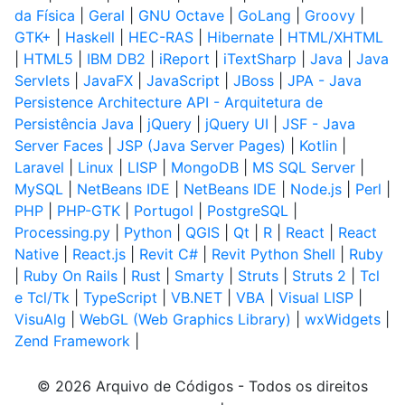
da Física
|
Geral
|
GNU Octave
|
GoLang
|
Groovy
|
GTK+
|
Haskell
|
HEC-RAS
|
Hibernate
|
HTML/XHTML
|
HTML5
|
IBM DB2
|
iReport
|
iTextSharp
|
Java
|
Java
Servlets
|
JavaFX
|
JavaScript
|
JBoss
|
JPA - Java
Persistence Architecture API - Arquitetura de
Persistência Java
|
jQuery
|
jQuery UI
|
JSF - Java
Server Faces
|
JSP (Java Server Pages)
|
Kotlin
|
Laravel
|
Linux
|
LISP
|
MongoDB
|
MS SQL Server
|
MySQL
|
NetBeans IDE
|
NetBeans IDE
|
Node.js
|
Perl
|
PHP
|
PHP-GTK
|
Portugol
|
PostgreSQL
|
Processing.py
|
Python
|
QGIS
|
Qt
|
R
|
React
|
React
Native
|
React.js
|
Revit C#
|
Revit Python Shell
|
Ruby
|
Ruby On Rails
|
Rust
|
Smarty
|
Struts
|
Struts 2
|
Tcl
e Tcl/Tk
|
TypeScript
|
VB.NET
|
VBA
|
Visual LISP
|
VisuAlg
|
WebGL (Web Graphics Library)
|
wxWidgets
|
Zend Framework
|
© 2026 Arquivo de Códigos - Todos os direitos