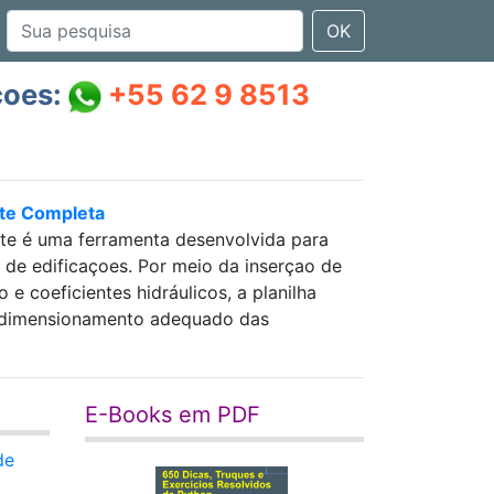
OK
çoes:
+55 62 9 8513
nte Completa
nte é uma ferramenta desenvolvida para
as de edificaçoes. Por meio da inserçao de
 coeficientes hidráulicos, a planilha
 e dimensionamento adequado das
E-Books em PDF
de