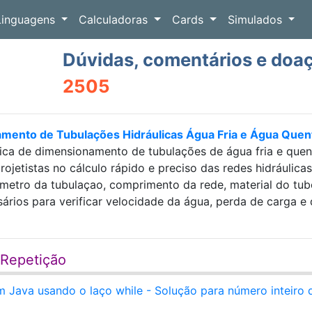
Linguagens
Calculadoras
Cards
Simulados
Dúvidas, comentários e doa
2505
amento de Tubulações Hidráulicas Água Fria e Água Que
ica de dimensionamento de tubulações de água fria e que
projetistas no cálculo rápido e preciso das redes hidráulic
etro da tubulaçao, comprimento da rede, material do tubo e
sários para verificar velocidade da água, perda de carga
 Repetição
Java usando o laço while - Solução para número inteiro 