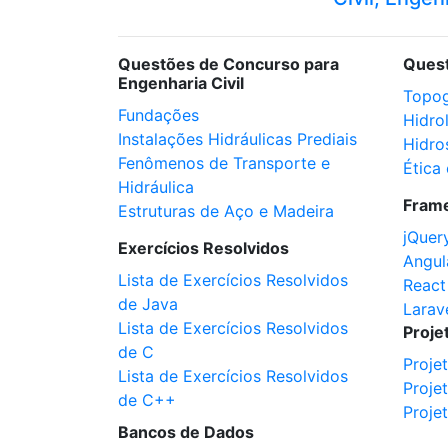
Questões de Concurso para
Ques
Engenharia Civil
Topog
Fundações
Hidro
Instalações Hidráulicas Prediais
Hidro
Fenômenos de Transporte e
Ética 
Hidráulica
Fram
Estruturas de Aço e Madeira
jQuer
Exercícios Resolvidos
Angul
Lista de Exercícios Resolvidos
React
de Java
Larav
Lista de Exercícios Resolvidos
Proje
de C
Proje
Lista de Exercícios Resolvidos
Proje
de C++
Proje
Bancos de Dados