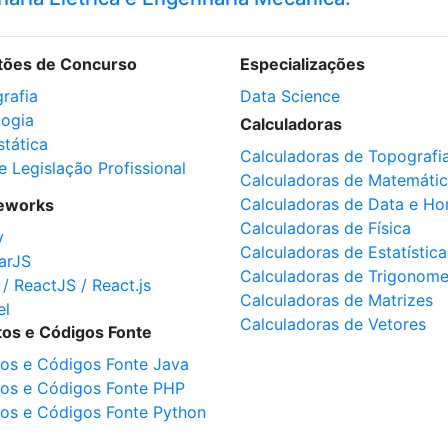
tões de Concurso
Especializações
rafia
Data Science
logia
Calculadoras
stática
Calculadoras de Topografi
e Legislação Profissional
Calculadoras de Matemáti
Calculadoras de Data e Ho
eworks
Calculadoras de Física
y
Calculadoras de Estatística
arJS
Calculadoras de Trigonome
 / ReactJS / React.js
Calculadoras de Matrizes
el
Calculadoras de Vetores
tos e Códigos Fonte
tos e Códigos Fonte Java
tos e Códigos Fonte PHP
tos e Códigos Fonte Python