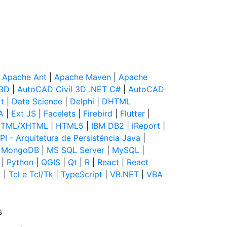
|
Apache Ant
|
Apache Maven
|
Apache
 3D
|
AutoCAD Civil 3D .NET C#
|
AutoCAD
t
|
Data Science
|
Delphi
|
DHTML
A
|
Ext JS
|
Facelets
|
Firebird
|
Flutter
|
TML/XHTML
|
HTML5
|
IBM DB2
|
iReport
|
PI - Arquitetura de Persistência Java
|
|
MongoDB
|
MS SQL Server
|
MySQL
|
|
Python
|
QGIS
|
Qt
|
R
|
React
|
React
2
|
Tcl e Tcl/Tk
|
TypeScript
|
VB.NET
|
VBA
s