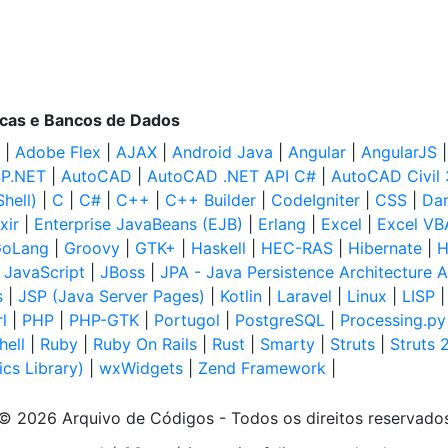
ecas e Bancos de Dados
|
Adobe Flex
|
AJAX
|
Android Java
|
Angular
|
AngularJS
P.NET
|
AutoCAD
|
AutoCAD .NET API C#
|
AutoCAD Civil
hell)
|
C
|
C#
|
C++
|
C++ Builder
|
CodeIgniter
|
CSS
|
Dar
ixir
|
Enterprise JavaBeans (EJB)
|
Erlang
|
Excel
|
Excel VB
oLang
|
Groovy
|
GTK+
|
Haskell
|
HEC-RAS
|
Hibernate
|
H
|
JavaScript
|
JBoss
|
JPA - Java Persistence Architecture A
s
|
JSP (Java Server Pages)
|
Kotlin
|
Laravel
|
Linux
|
LISP
l
|
PHP
|
PHP-GTK
|
Portugol
|
PostgreSQL
|
Processing.py
hell
|
Ruby
|
Ruby On Rails
|
Rust
|
Smarty
|
Struts
|
Struts 
cs Library)
|
wxWidgets
|
Zend Framework
|
© 2026 Arquivo de Códigos - Todos os direitos reservado