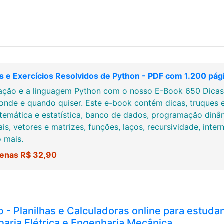
 e Exercícios Resolvidos de Python - PDF com 1.200 pág
ção e a linguagem Python com o nosso E-Book 650 Dicas, 
onde e quando quiser. Este e-book contém dicas, truques 
temática e estatística, banco de dados, programação dinâmi
ais, vetores e matrizes, funções, laços, recursividade, inte
o mais.
enas R$ 32,90
b - Planilhas e Calculadoras online para estuda
haria Elétrica e Engenharia Mecânica.