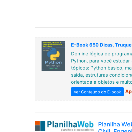
E-Book 650 Dicas, Truques
Domine lógica de programa
Python, para você estudar 
tópicos: Python básico, ma
saída, estruturas condicion
orientada a objetos e muit
Ap
Ver Conteúdo do E-book
Planilha We
Civil, Engen