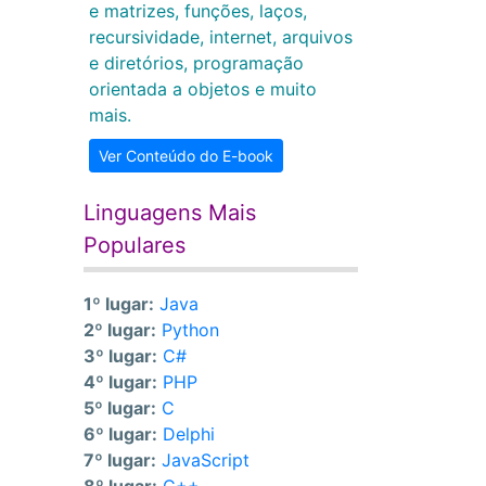
e matrizes, funções, laços,
recursividade, internet, arquivos
e diretórios, programação
orientada a objetos e muito
mais.
Ver Conteúdo do E-book
Linguagens Mais
Populares
1º lugar:
Java
2º lugar:
Python
3º lugar:
C#
4º lugar:
PHP
5º lugar:
C
6º lugar:
Delphi
7º lugar:
JavaScript