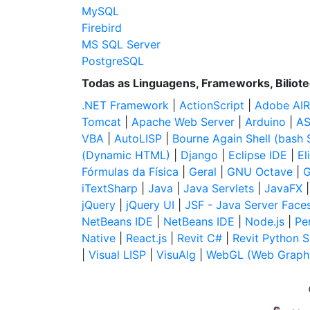
MySQL
Firebird
MS SQL Server
PostgreSQL
Todas as Linguagens, Frameworks, Biliot
.NET Framework
|
ActionScript
|
Adobe AIR
Tomcat
|
Apache Web Server
|
Arduino
|
AS
VBA
|
AutoLISP
|
Bourne Again Shell (bash S
(Dynamic HTML)
|
Django
|
Eclipse IDE
|
El
Fórmulas da Física
|
Geral
|
GNU Octave
|
G
iTextSharp
|
Java
|
Java Servlets
|
JavaFX
jQuery
|
jQuery UI
|
JSF - Java Server Face
NetBeans IDE
|
NetBeans IDE
|
Node.js
|
Per
Native
|
React.js
|
Revit C#
|
Revit Python S
|
Visual LISP
|
VisuAlg
|
WebGL (Web Graphi