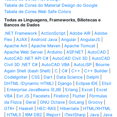
Tabela de Cores do Material Design do Google
Tabela de Cores Web Safe Colors
Todas as Linguagens, Frameworks, Biliotecas e
Bancos de Dados
.NET Framework
|
ActionScript
|
Adobe AIR
|
Adobe
Flex
|
AJAX
|
Android Java
|
Angular
|
AngularJS
|
Apache Ant
|
Apache Maven
|
Apache Tomcat
|
Apache Web Server
|
Arduino
|
ASP.NET
|
AutoCAD
|
AutoCAD .NET API C#
|
AutoCAD Civil 3D
|
AutoCAD
Civil 3D .NET C#
|
AutoCAD VBA
|
AutoLISP
|
Bourne
Again Shell (bash Shell)
|
C
|
C#
|
C++
|
C++ Builder
|
CodeIgniter
|
CSS
|
Dart
|
Data Science
|
Delphi
|
DHTML (Dynamic HTML)
|
Django
|
Eclipse IDE
|
Elixir
|
Enterprise JavaBeans (EJB)
|
Erlang
|
Excel
|
Excel
VBA
|
Ext JS
|
Facelets
|
Firebird
|
Flutter
|
Fórmulas
da Física
|
Geral
|
GNU Octave
|
GoLang
|
Groovy
|
GTK+
|
Haskell
|
HEC-RAS
|
Hibernate
|
HTML/XHTML
|
HTML5
|
IBM DB2
|
iReport
|
iTextSharp
|
Java
|
Java