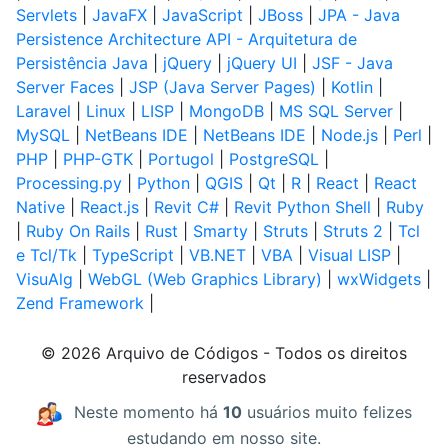
Servlets
|
JavaFX
|
JavaScript
|
JBoss
|
JPA - Java
Persistence Architecture API - Arquitetura de
Persistência Java
|
jQuery
|
jQuery UI
|
JSF - Java
Server Faces
|
JSP (Java Server Pages)
|
Kotlin
|
Laravel
|
Linux
|
LISP
|
MongoDB
|
MS SQL Server
|
MySQL
|
NetBeans IDE
|
NetBeans IDE
|
Node.js
|
Perl
|
PHP
|
PHP-GTK
|
Portugol
|
PostgreSQL
|
Processing.py
|
Python
|
QGIS
|
Qt
|
R
|
React
|
React
Native
|
React.js
|
Revit C#
|
Revit Python Shell
|
Ruby
|
Ruby On Rails
|
Rust
|
Smarty
|
Struts
|
Struts 2
|
Tcl
e Tcl/Tk
|
TypeScript
|
VB.NET
|
VBA
|
Visual LISP
|
VisuAlg
|
WebGL (Web Graphics Library)
|
wxWidgets
|
Zend Framework
|
© 2026 Arquivo de Códigos - Todos os direitos
reservados
Neste momento há
10
usuários muito felizes
estudando em nosso site.