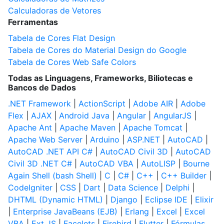
Calculadoras de Vetores
Ferramentas
Tabela de Cores Flat Design
Tabela de Cores do Material Design do Google
Tabela de Cores Web Safe Colors
Todas as Linguagens, Frameworks, Biliotecas e
Bancos de Dados
.NET Framework
|
ActionScript
|
Adobe AIR
|
Adobe
Flex
|
AJAX
|
Android Java
|
Angular
|
AngularJS
|
Apache Ant
|
Apache Maven
|
Apache Tomcat
|
Apache Web Server
|
Arduino
|
ASP.NET
|
AutoCAD
|
AutoCAD .NET API C#
|
AutoCAD Civil 3D
|
AutoCAD
Civil 3D .NET C#
|
AutoCAD VBA
|
AutoLISP
|
Bourne
Again Shell (bash Shell)
|
C
|
C#
|
C++
|
C++ Builder
|
CodeIgniter
|
CSS
|
Dart
|
Data Science
|
Delphi
|
DHTML (Dynamic HTML)
|
Django
|
Eclipse IDE
|
Elixir
|
Enterprise JavaBeans (EJB)
|
Erlang
|
Excel
|
Excel
VBA
|
Ext JS
|
Facelets
|
Firebird
|
Flutter
|
Fórmulas