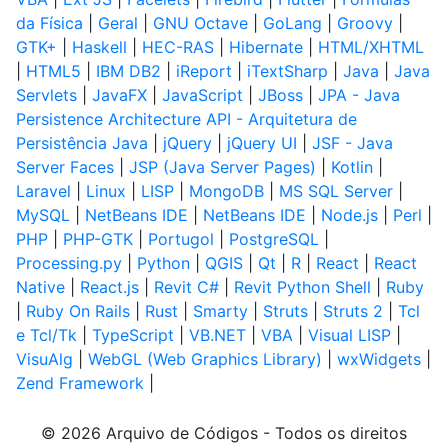
da Física
|
Geral
|
GNU Octave
|
GoLang
|
Groovy
|
GTK+
|
Haskell
|
HEC-RAS
|
Hibernate
|
HTML/XHTML
|
HTML5
|
IBM DB2
|
iReport
|
iTextSharp
|
Java
|
Java
Servlets
|
JavaFX
|
JavaScript
|
JBoss
|
JPA - Java
Persistence Architecture API - Arquitetura de
Persistência Java
|
jQuery
|
jQuery UI
|
JSF - Java
Server Faces
|
JSP (Java Server Pages)
|
Kotlin
|
Laravel
|
Linux
|
LISP
|
MongoDB
|
MS SQL Server
|
MySQL
|
NetBeans IDE
|
NetBeans IDE
|
Node.js
|
Perl
|
PHP
|
PHP-GTK
|
Portugol
|
PostgreSQL
|
Processing.py
|
Python
|
QGIS
|
Qt
|
R
|
React
|
React
Native
|
React.js
|
Revit C#
|
Revit Python Shell
|
Ruby
|
Ruby On Rails
|
Rust
|
Smarty
|
Struts
|
Struts 2
|
Tcl
e Tcl/Tk
|
TypeScript
|
VB.NET
|
VBA
|
Visual LISP
|
VisuAlg
|
WebGL (Web Graphics Library)
|
wxWidgets
|
Zend Framework
|
© 2026 Arquivo de Códigos - Todos os direitos