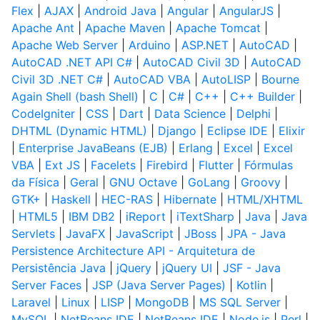
Flex
|
AJAX
|
Android Java
|
Angular
|
AngularJS
|
Apache Ant
|
Apache Maven
|
Apache Tomcat
|
Apache Web Server
|
Arduino
|
ASP.NET
|
AutoCAD
|
AutoCAD .NET API C#
|
AutoCAD Civil 3D
|
AutoCAD
Civil 3D .NET C#
|
AutoCAD VBA
|
AutoLISP
|
Bourne
Again Shell (bash Shell)
|
C
|
C#
|
C++
|
C++ Builder
|
CodeIgniter
|
CSS
|
Dart
|
Data Science
|
Delphi
|
DHTML (Dynamic HTML)
|
Django
|
Eclipse IDE
|
Elixir
|
Enterprise JavaBeans (EJB)
|
Erlang
|
Excel
|
Excel
VBA
|
Ext JS
|
Facelets
|
Firebird
|
Flutter
|
Fórmulas
da Física
|
Geral
|
GNU Octave
|
GoLang
|
Groovy
|
GTK+
|
Haskell
|
HEC-RAS
|
Hibernate
|
HTML/XHTML
|
HTML5
|
IBM DB2
|
iReport
|
iTextSharp
|
Java
|
Java
Servlets
|
JavaFX
|
JavaScript
|
JBoss
|
JPA - Java
Persistence Architecture API - Arquitetura de
Persistência Java
|
jQuery
|
jQuery UI
|
JSF - Java
Server Faces
|
JSP (Java Server Pages)
|
Kotlin
|
Laravel
|
Linux
|
LISP
|
MongoDB
|
MS SQL Server
|
MySQL
|
NetBeans IDE
|
NetBeans IDE
|
Node.js
|
Perl
|