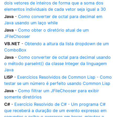
dois vetores de inteiros de forma que a soma dos
elementos individuais de cada vetor seja igual a 30
Java
-
Como converter de octal para decimal em
Java usando um laço while
Java
-
Como obter o diretório atual de um
JFileChooser
VB.NET
-
Obtendo a altura da lista dropdown de um
ComboBox
Java
-
Como converter de octal para decimal usando
o método parseInt() da classe Integer da linguagem
Java
LISP
-
Exercícios Resolvidos de Common Lisp - Como
testar se um número é perfeito usando Common Lisp
Java
-
Como filtrar um JFileChooser para exibir
somente diretórios
C#
-
Exercício Resolvido de C# - Um programa C#
que receberá a duração de um evento expresso em
segundos e exiba-o expresso em horas, minutos e