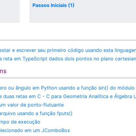
Passos Iniciais (1)
 testar e escrever seu primeiro código usando esta linguag
a reta em TypeScript dados dois pontos no plano cartesia
ens
ro ou ângulo em Python usando a função sin() do módulo
 duas retas em C - C para Geometria Analítica e Álgebra L
um valor de ponto-flutuante
rquivo usando a função fputs()
tempo de execução
selecionado em um JComboBox