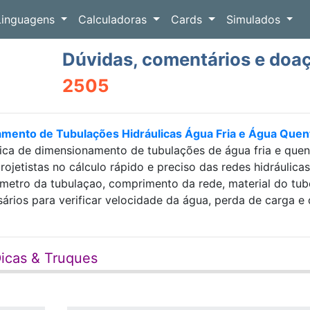
Linguagens
Calculadoras
Cards
Simulados
Dúvidas, comentários e doa
2505
amento de Tubulações Hidráulicas Água Fria e Água Que
ica de dimensionamento de tubulações de água fria e que
projetistas no cálculo rápido e preciso das redes hidráulic
etro da tubulaçao, comprimento da rede, material do tubo e
sários para verificar velocidade da água, perda de carga
icas & Truques