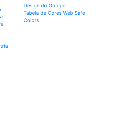
Design do Google
a
Tabela de Cores Web Safe
ca
Colors
ra
tria