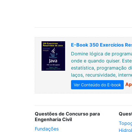
E-Book 350 Exercícios Re
Domine lógica de programa
onde e quando quiser. Est
estatística, programação di
laços, recursividade, inter
Ap
Ver Conteúdo do E-book
Questões de Concurso para
Ques
Engenharia Civil
Topog
Fundações
Hidro