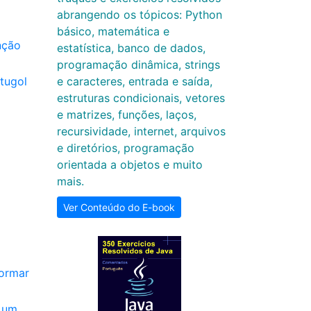
abrangendo os tópicos: Python
básico, matemática e
nção
estatística, banco de dados,
programação dinâmica, strings
tugol
e caracteres, entrada e saída,
estruturas condicionais, vetores
e matrizes, funções, laços,
recursividade, internet, arquivos
e diretórios, programação
orientada a objetos e muito
mais.
Ver Conteúdo do E-book
formar
e um