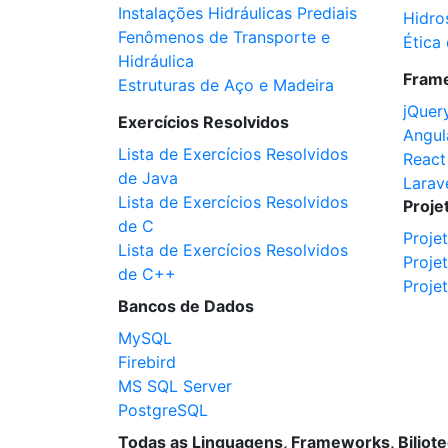
Instalações Hidráulicas Prediais
Hidro
Fenômenos de Transporte e
Ética 
Hidráulica
Fram
Estruturas de Aço e Madeira
jQuer
Exercícios Resolvidos
Angul
Lista de Exercícios Resolvidos
React
de Java
Larav
Lista de Exercícios Resolvidos
Proje
de C
Proje
Lista de Exercícios Resolvidos
Proje
de C++
Proje
Bancos de Dados
MySQL
Firebird
MS SQL Server
PostgreSQL
Todas as Linguagens, Frameworks, Biliot