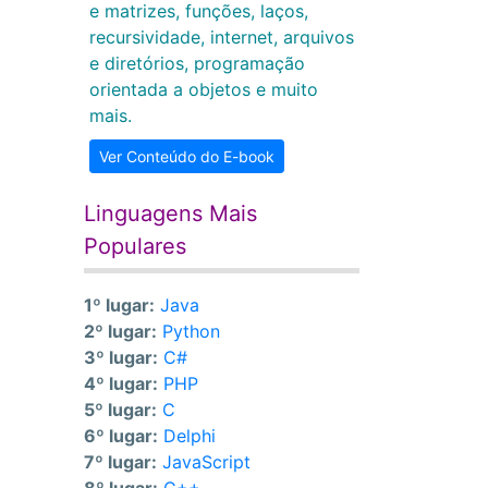
e matrizes, funções, laços,
recursividade, internet, arquivos
e diretórios, programação
orientada a objetos e muito
mais.
Ver Conteúdo do E-book
Linguagens Mais
Populares
1º lugar:
Java
2º lugar:
Python
3º lugar:
C#
4º lugar:
PHP
5º lugar:
C
6º lugar:
Delphi
7º lugar:
JavaScript