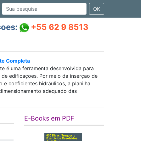
OK
çoes:
+55 62 9 8513
nte Completa
nte é uma ferramenta desenvolvida para
as de edificaçoes. Por meio da inserçao de
 coeficientes hidráulicos, a planilha
 e dimensionamento adequado das
E-Books em PDF