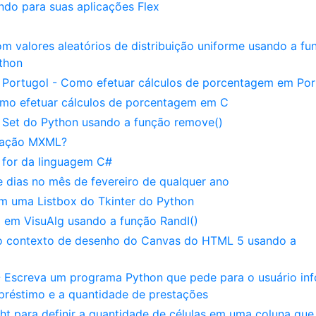
ndo para suas aplicações Flex
m valores aleatórios de distribuição uniforme usando a fu
thon
Portugol - Como efetuar cálculos de porcentagem em Por
mo efetuar cálculos de porcentagem em C
Set do Python usando a função remove()
cação MXML?
o for da linguagem C#
 dias no mês de fevereiro de qualquer ano
m uma Listbox do Tkinter do Python
 em VisuAlg usando a função RandI()
 do contexto de desenho do Canvas do HTML 5 usando a
- Escreva um programa Python que pede para o usuário in
préstimo e a quantidade de prestações
ht para definir a quantidade de células em uma coluna qu