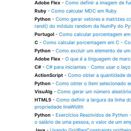
Adobe Flex
-
Como definir a imagem de fu
Ruby
-
Como calcular MDC em Ruby
Python
-
Como gerar vetores e matrizes co
rand() do módulo random da NumPy do Py
Portugol
-
Como calcular porcentagem em 
C
-
Como calcular porcentagem em C - Co
Python
-
Como excluir um elemento de um 
Adobe Flex
-
O que é a linguagem de mar
C#
-
C# para iniciantes - Como usar o laç
ActionScript
-
Como obter a quantidade de
Python
-
Como obter o item selecionado e
VisuAlg
-
Como gerar um número aleatório
HTML5
-
Como definir a largura da linha
propriedade lineWidth
Python
-
Exercícios Resolvidos de Python 
o salário de uma pessoa, o valor de um em
Java
-
Usando GridBagConstraints.gridheig