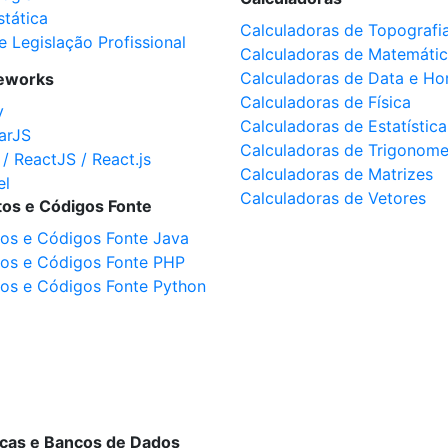
stática
Calculadoras de Topografi
e Legislação Profissional
Calculadoras de Matemáti
Calculadoras de Data e Ho
eworks
Calculadoras de Física
y
Calculadoras de Estatística
arJS
Calculadoras de Trigonome
 / ReactJS / React.js
Calculadoras de Matrizes
el
Calculadoras de Vetores
tos e Códigos Fonte
tos e Códigos Fonte Java
tos e Códigos Fonte PHP
tos e Códigos Fonte Python
ecas e Bancos de Dados