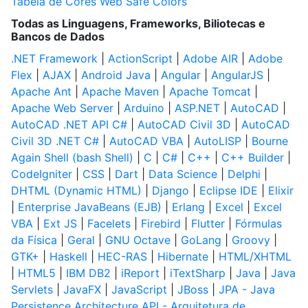
Tabela de Cores Web Safe Colors
Todas as Linguagens, Frameworks, Biliotecas e
Bancos de Dados
.NET Framework
|
ActionScript
|
Adobe AIR
|
Adobe
Flex
|
AJAX
|
Android Java
|
Angular
|
AngularJS
|
Apache Ant
|
Apache Maven
|
Apache Tomcat
|
Apache Web Server
|
Arduino
|
ASP.NET
|
AutoCAD
|
AutoCAD .NET API C#
|
AutoCAD Civil 3D
|
AutoCAD
Civil 3D .NET C#
|
AutoCAD VBA
|
AutoLISP
|
Bourne
Again Shell (bash Shell)
|
C
|
C#
|
C++
|
C++ Builder
|
CodeIgniter
|
CSS
|
Dart
|
Data Science
|
Delphi
|
DHTML (Dynamic HTML)
|
Django
|
Eclipse IDE
|
Elixir
|
Enterprise JavaBeans (EJB)
|
Erlang
|
Excel
|
Excel
VBA
|
Ext JS
|
Facelets
|
Firebird
|
Flutter
|
Fórmulas
da Física
|
Geral
|
GNU Octave
|
GoLang
|
Groovy
|
GTK+
|
Haskell
|
HEC-RAS
|
Hibernate
|
HTML/XHTML
|
HTML5
|
IBM DB2
|
iReport
|
iTextSharp
|
Java
|
Java
Servlets
|
JavaFX
|
JavaScript
|
JBoss
|
JPA - Java
Persistence Architecture API - Arquitetura de